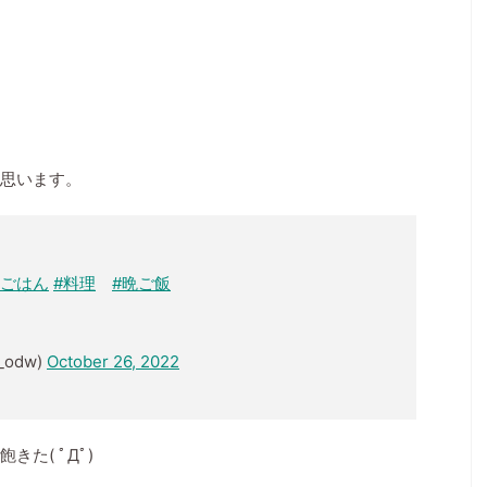
2024/2/18
2024/11/14
ぞえてバスのデメ
２歳で日本地図パズルができた！パズル好き
徹底レビュー
にさせるコツは？
ぞえてバスを知って
こんにちは！ 知育ママのまりーです。 この記
数字に興味を持ち始
事では、２歳で日本地図パズルができるように
玩具です。 子ども
なった娘の話をしたいと思います。 子どもを
ごっこ遊び等ができ
パズル好きにさせたい！ 子どもに日本地図パズ
娘も１歳半くらいか
ルをさせる時のコツは？ オススメの日本地図パ
思います。
す。 今日は、くろ
ズルは？ この記事ではこのようなことが分か
バスのデメリットも
ります！ では早速見ていきましょう！ パズ
ニアのまりーさんが
ルを好きになったきっかけは？ 娘は、１歳の
 Contents1
ころからパズルを始めました。 最初はこのパズ
えてバスはどんな知
ルから。 くもんのジグソーパズル ステップ1 だ
ちごはん
#料理
#晩ご飯
１０まで数えてバス
いすき ...
.
odw)
October 26, 2022
た( ﾟДﾟ)