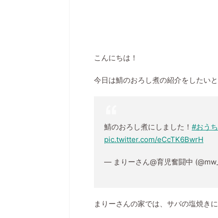
くろくまくんの１０までか
リットも！知育玩具を
くろくまくんの１０までか
いますか？ １歳半頃から、
こんにちは！
めた子どもにおすすめの知育
の好きな、はめる、バスで
る楽しいおもちゃですよ。 
今日は鯖のおろし煮の紹介をしたいと
らこのおもちゃで遊んでいま
くまくんの１０まで数えて
含めてくもんの知育玩具マ
徹底レビューをしたいと思います。
くろくまくんの１０まで数
鯖のおろし煮にしました！
#おう
育玩具？2 くろくまくんの
pic.twitter.com/eCcTK6BwrH
の遊び方は？3 くろくまく ..
— まりーさん@育児奮闘中 (@mw_
まりーさんの家では、サバの塩焼きに飽き