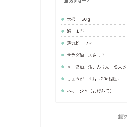
必要なモノ
大根 150ｇ
鯖 １匹
薄力粉 少々
サラダ油 大さじ２
Ａ 醤油、酒、みりん 各大さじ
しょうが １片（20g程度）
ネギ 少々（お好みで）
鯖