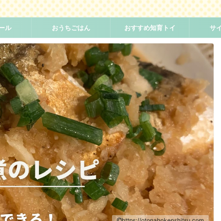
ール
おうちごはん
おすすめ知育トイ
サ
https://otonahokenshitsu.com