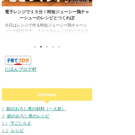
2024/2/18
電子レンジで１５分！時短ジューシー鶏チャ
フライパン一つで
ーシューのレシピとつくれぽ
のレ
今日はレンジで作る時短ジューシー鶏チャーシ
こんにちは！ 今日
ューの紹介です。 まりーさんレシピのリクエス
いと思います。 鯖
トをありがとうございましたm(__)m レンジで
うちごはん #料理
作るので失敗することがありません(*'▽') レン
pic.twitter.co
チンで鳥チャーシューしました！ レンチンが楽
育児奮闘中 (@mw_odw
で素晴らしい😭#おうちご飯 #料理 #夜ご飯
りーさんの家では、
pic.twitter.com/1gAW5OHyM8 — まりーさん
Дﾟ) というとき
@育児奮闘中 (@mw_odw) November 1, 2022
いですが、大根お
にほんブログ村
今回紹介するのはこちらになります。 夜ご飯の
らの方を気にってい
主菜やお弁当、作りおきにもピッタリの鶏チ ...
ましょう！ まりー
りがとうございました<
Contents
1
鯖のおろし煮の材料（一人前）
2
鯖のおろし煮のレシピ
2.1
下ごしらえ
2.2
レシピ