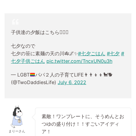
子供達の夕飯はこちら💁🏻‍♂️
七夕なので
七夕の笹に素麺の天の川🎋🌌✨
#七夕ごはん
#七夕
#
七夕子供ごはん
pic.twitter.com/TncxUN0u3h
— LGBT
パパ２人の子育てLIFE
👨‍👨‍👦‍👦
🐩
🐕
(@TwoDaddiesLife)
July 6, 2022
素敵！ワンプレートに、そうめんとお
つゆの盛り付け！！すごいアイディ
ア！
まりーさん