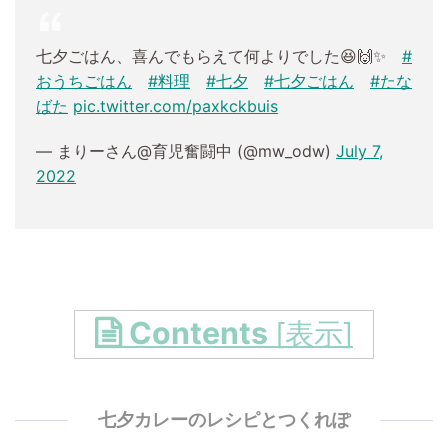
七夕ごはん、喜んでもらえて何よりでした😆🙌✨
#
おうちごはん
#料理
#七夕
#七夕ごはん
#たな
ばた
pic.twitter.com/paxkckbuis
— まりーさん@育児奮闘中 (@mw_odw)
July 7,
2022
Contents
[
表示
]
七夕カレーのレシピとつくれぽ