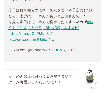
今日は何も知らずにそーめんを食べる予定にしてい
たら、七夕はそーめんが良いと三凛さんのUP
を見て今日はそーめんで良かったです☺️💕🍴🌈
#お
うちごはん
#大成幸
#SHINGO
#ネオスピ
https://t.co/LGxPMvh8kY
pic.twitter.com/ilUaIidrNw
— kokomi (@kokomi722)
July 7, 2022
そうめんの上に乗ってるお星さまやオ
クラが可愛いしきれいだね！！
パパ