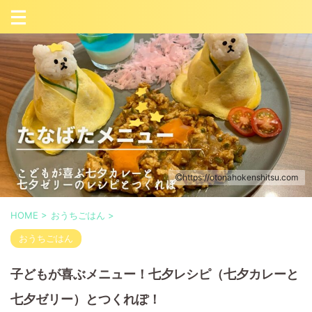
https://otonahokenshitsu.com
HOME
>
おうちごはん
>
おうちごはん
子どもが喜ぶメニュー！七夕レシピ（七夕カレーと
七夕ゼリー）とつくれぽ！