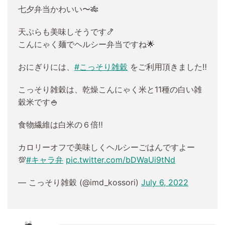
七夕弁当かわいい〜🎋
天ぷらも美味しそうです🍤
こんにゃく麺でヘルシー弁当ですね🌟
おにぎりには、
#こっそり雑穀
をご利用頂きました‼︎
こっそり雑穀は、乾燥こんにゃく米と11種の白い雑
穀米です🍚
食物繊維は白米の６倍‼︎
カロリーオフで美味しくヘルシーごはんですよー
💯
#キャラ弁
pic.twitter.com/bDWaUi9tNd
— こっそり雑穀 (@imd_kossori)
July 6, 2022