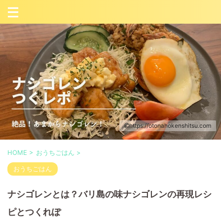
https://otonahokenshitsu.com
HOME
>
おうちごはん
>
おうちごはん
ナシゴレンとは？バリ島の味ナシゴレンの再現レシ
ピとつくれぽ