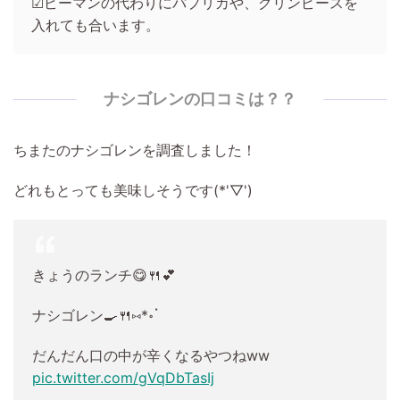
☑ピーマンの代わりにパプリカや、グリンピースを
入れても合います。
ナシゴレンの口コミは？？
ちまたのナシゴレンを調査しました！
どれもとっても美味しそうです(*'▽')
きょうのランチ😋🍴💕
ナシゴレン🍳🍴⑅*॰ॱ
だんだん口の中が辛くなるやつねww
pic.twitter.com/gVqDbTasIj