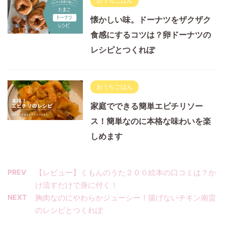
おうちごはん
懐かしい味。ドーナツをザクザク
食感にするコツは？卵ドーナツの
レシピとつくれぽ
おうちごはん
家庭でできる簡単エビチリソー
ス！簡単なのに本格な味わいを楽
しめます
PREV
【レビュー】くもんのうた２００絵本の口コミは？か
け流すだけで身に付く！
NEXT
胸肉なのにやわらかジューシー！揚げないチキン南蛮
のレシピとつくれぽ