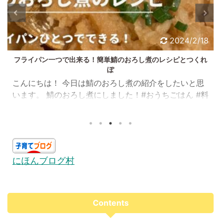
2024/2/18
フライパン一つで出来る！簡単鯖のおろし煮のレシピとつくれ
ぽ
こんにちは！ 今日は鯖のおろし煮の紹介をしたいと思
います。 鯖のおろし煮にしました！#おうちごはん #料
理 #晩ご飯 pic.twitter.com/eCcTK6BwrH — まりー
さん@育児奮闘中 (@mw_odw) October 26, 2022 ま
りーさんの家では、サバの塩焼きに飽きた( ﾟДﾟ) とい
うときによく登場します。味噌煮も良いですが、大根
おろしが大好きな娘は最近こちらの方を気にっている
にほんブログ村
様子です。 早速見ていきましょう！ まりーさんレシピ
のリクエストをありがとうございました<m(_ ...
Contents