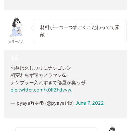
材料が一つ一つすごくこだわってて素
敵！
まりーさん
お昼は久しぶりにナシゴレン
相変わらず迷カメラマン💦
ナンプラー入れすぎて部屋が臭う🤣
pic.twitter.com/k0IfZhdvvw
— pyaya👣✈️🌍 (@pyayatrip)
June 7, 2022