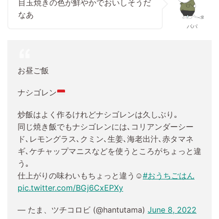
目玉焼きの色が鮮やかでおいしそうだ
なあ
パパ
お昼ご飯
ナシゴレン
炒飯はよく作るけれどナシゴレンは久しぶり｡
同じ焼き飯でもナシゴレンには､コリアンダーシー
ド､レモングラス､クミン､生姜､海老出汁､赤タマネ
ギ､ケチャップマニスなどを使うところがちょっと違
う｡
仕上がりの味わいもちょっと違う☺︎
#おうちごはん
pic.twitter.com/BGj6CxEPXy
— たま、ツチコロビ (@hantutama)
June 8, 2022