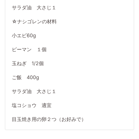
サラダ油 大さじ１
☆ナシゴレンの材料
小エビ60g
ピーマン １個
玉ねぎ 1/2個
ご飯 400g
サラダ油 大さじ１
塩コショウ 適宜
目玉焼き用の卵２つ（お好みで）