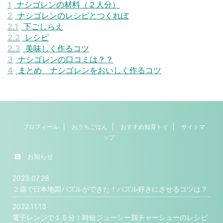
1
ナシゴレンの材料（２人分）
2
ナシゴレンのレシピとつくれぽ
2.1
下ごしらえ
2.2
レシピ
2.3
美味しく作るコツ
3
ナシゴレンの口コミは？？
4
まとめ ナシゴレンをおいしく作るコツ
プロフィール
おうちごはん
おすすめ知育トイ
サイトマ
ップ
お知らせ
2023.07.28
２歳で日本地図パズルができた！パズル好きにさせるコツは？
2022.11.13
電子レンジで１５分！時短ジューシー鶏チャーシューのレシピ